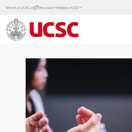
Volver a UCSC.cl
Recursos
Medios UCSC